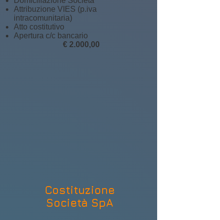
Domiciliazione Società
Attribuzione VIES (p.iva
intracomunitaria)
Atto costitutivo
Apertura c/c bancario
€ 2.000,0
0
Costituzione
Società SpA