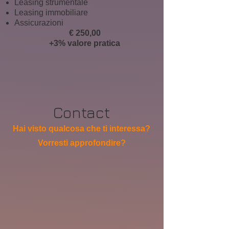
Leasing strumentale
Leasing immobiliare
Assicurazioni
€ 250,00
+3% valore pratica
Contact
Hai visto qualcosa che ti interessa?
Vorresti approfondire?