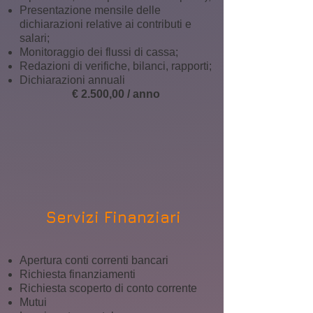
Presentazione mensile delle
dichiarazioni relative ai contributi e
salari;
Monitoraggio dei flussi di cassa;
Redazioni di verifiche, bilanci, rapporti;
Dichiarazioni annuali
€ 2.500,00 / anno
Servizi Finanziari
Apertura conti correnti bancari
Richiesta finanziamenti
Richiesta scoperto di conto corrente
Mutui