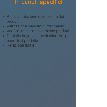
in canali specifici
Prima valutazione e selezione dei
prodotti
Valutazione mercato di riferimento
Verifica fattibilità inserimento prodotti
Contatto buyer catene distributive, per
panel test prodotto
Relazione finale