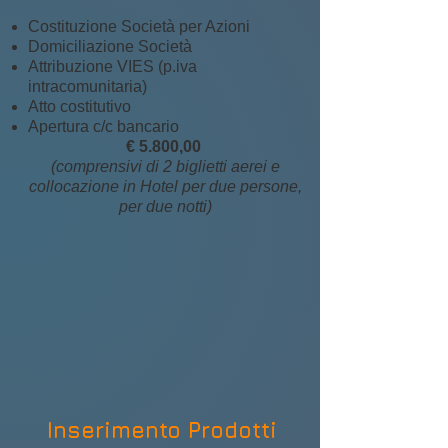
Costituzione Società per Azioni
Domiciliazione Società
Attribuzione VIES (p.iva
intracomunitaria)
Atto costitutivo
Apertura c/c bancario
€ 5.800,00
(comprensivi di 2 biglietti aerei e
collocazione in Hotel per due persone,
per due notti)
Inserimento Prodotti