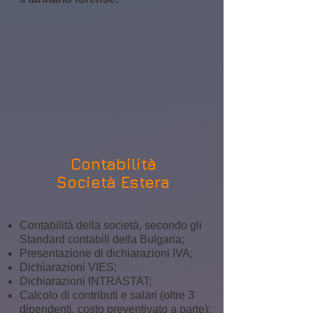
Contabilità
Società Estera
Contabilità della società, secondo gli
Standard contabili della Bulgaria;
Presentazione di dichiarazioni IVA;
Dichiarazioni VIES;
Dichiarazioni INTRASTAT;
Calcolo di contributi e salari (oltre 3
dipendenti, costo preventivato a parte);