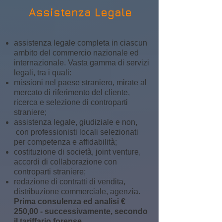
Assistenza Legale
assistenza legale completa in ciascun
ambito del commercio nazionale ed
internazionale. Vasta gamma di servizi
legali, tra i quali:
missioni nel paese straniero, mirate al
mercato di riferimento del cliente,
ricerca e selezione di controparti
straniere;
assistenza legale, giudiziale e non,
con professionisti locali selezionati
per competenza e affidabilità;
costituzione di società, joint venture,
accordi di collaborazione con
controparti straniere;
redazione di contratti di vendita,
distribuzione commerciale, agenzia.
Prima consulenza ed analisi €
250,00 - successivamente, secondo
il tariffario forense.